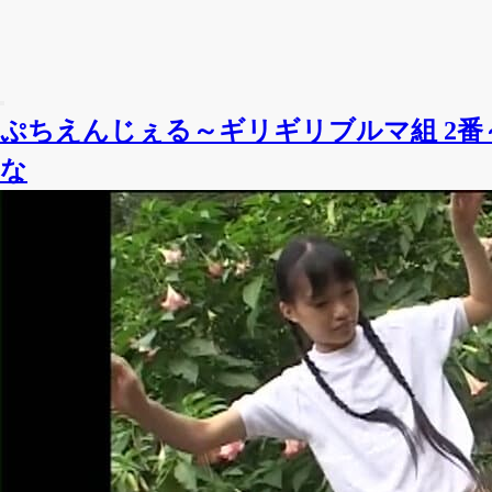
ぷちえんじぇる～ギリギリブルマ組 2
な