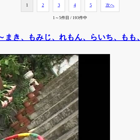
1
2
3
4
5
次へ
1～5件目 / 193件中
番～まき、もみじ、れもん、らいち、もも