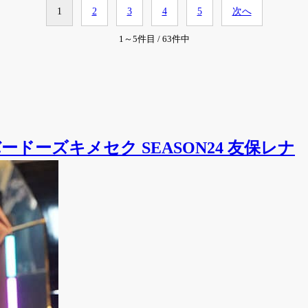
1
2
3
4
5
次へ
1～5件目 / 63件中
ドーズキメセク SEASON24 友保レナ